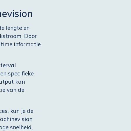
evision
e lengte en
lkstroom. Door
ltime informatie
terval
en specifieke
utput kan
tie van de
es, kun je de
achinevision
oge snelheid,