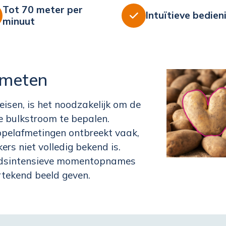
Tot 70 meter per
Intuïtieve bedien

minuut
 meten
isen, is het noodzakelijk om de
e bulkstroom te bepalen.
pelafmetingen ontbreekt vaak,
rs niet volledig bekend is.
eidsintensieve momentopnames
rtekend beeld geven.