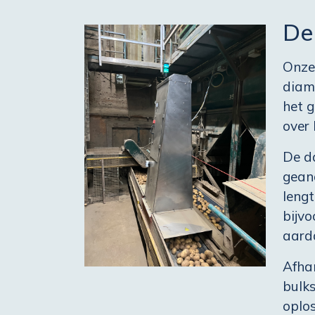
De
Onze
diam
het g
over
De d
gean
leng
bijvo
aard
Afhan
bulk
oplos