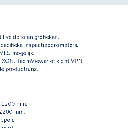
 live data en grafieken.
pecifieke inspectieparameters.
MES mogelijk.
 IXON, TeamViewer of klant VPN.
de productruns.
- 1200 mm.
 2200 mm.
appen.
inuut.